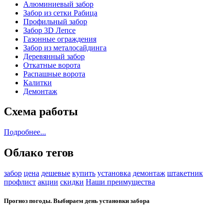
Алюминиевый забор
Забор из сетки Рабица
Профильный забор
Забор 3D Лепсе
Газонные ограждения
Забор из металосайдинга
Деревянный забор
Откатные ворота
Распашные ворота
Калитки
Демонтаж
Схема работы
Подробнее...
Облако тегов
забор
цена
дешевые
купить
установка
демонтаж
штакетник
профлист
акции
скидки
Наши преимущества
Прогноз погоды. Выбираем день установки забора